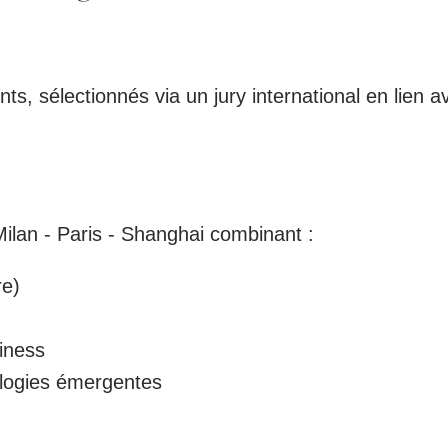
ts, sélectionnés via un jury international en lien 
Milan - Paris - Shanghai
combinant :
re)
iness
ologies émergentes