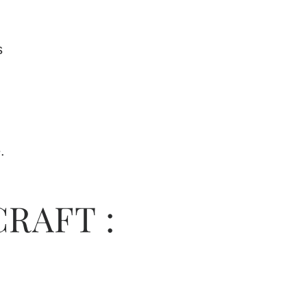
s
e
.
CRAFT :