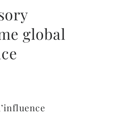
sory
me global
nce
d’influence